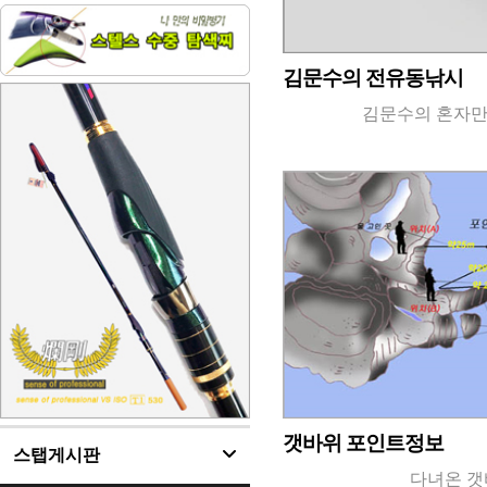
김문수의 전유동낚시
김문수의 혼자
갯바위 포인트정보
스탭게시판
다녀온 갯