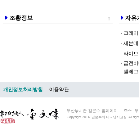
조황정보
자유
크레이지알파❤
세븐데이즈토­
라­이브토­토
급전비대면 
텔레그램@br
개인정보처리방침
이용약관
부산낚시꾼 김문수 홈페이지
주소
부
Copyright 2014. 김문수의 바다낚시교실. All right 